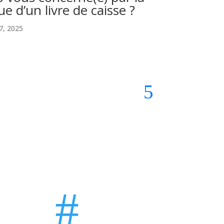
ue d’un livre de caisse ?
transition 
conformité 
7, 2025
est désorma
Nov 3, 2025

#