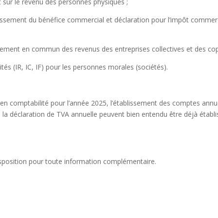
t sur le revenu des personnes physiques ;
lissement du bénéfice commercial et déclaration pour l’impôt commerci
ssement en commun des revenus des entreprises collectives et des cop
ités (IR, IC, IF) pour les personnes morales (sociétés).
 en comptabilité pour l’année 2025, l’établissement des comptes annue
la déclaration de TVA annuelle peuvent bien entendu être déjà établi
isposition pour toute information complémentaire.