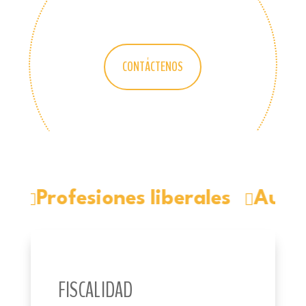
CONTÁCTENOS
E
Profesiones liberales
Autón


FISCALIDAD